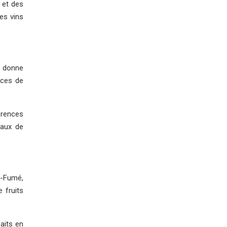
 et des
des vins
l donne
nces de
érences
paux de
y-Fumé,
 fruits
faits en