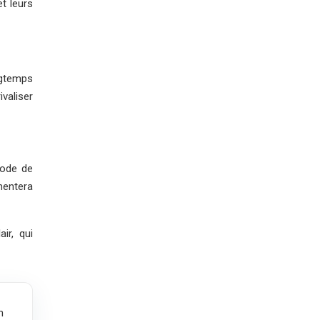
t leurs
ngtemps
valiser
hode de
mentera
ir, qui
n