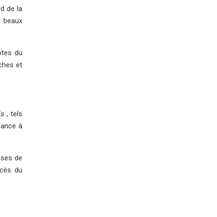
d de la
s beaux
ôtes du
ches et
is
, tels
sance à
nses de
ccès du