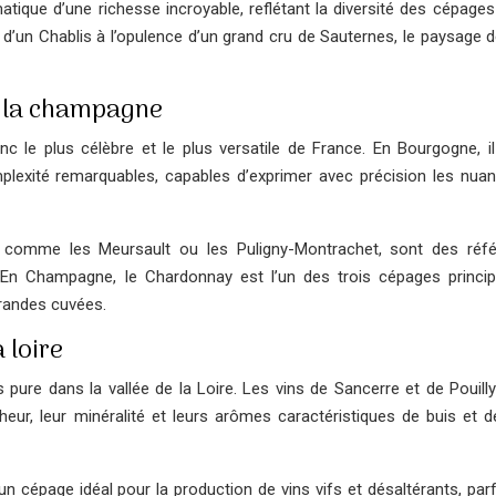
atique d’une richesse incroyable, reflétant la diversité des cépages
ée d’un Chablis à l’opulence d’un grand cru de Sauternes, le paysage 
à la champagne
 le plus célèbre et le plus versatile de France. En Bourgogne, i
plexité remarquables, capables d’exprimer avec précision les nua
 comme les Meursault ou les Puligny-Montrachet, sont des réf
 En Champagne, le Chardonnay est l’un des trois cépages princi
grandes cuvées.
 loire
 pure dans la vallée de la Loire. Les vins de Sancerre et de Pouill
eur, leur minéralité et leurs arômes caractéristiques de buis et de
un cépage idéal pour la production de vins vifs et désaltérants, par