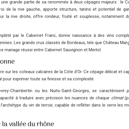
oit une grande partie de sa renommée à deux cépages majeurs : le C
oi de la rive gauche, apporte structure, tanins et potentiel de ga
r la rive droite, offre rondeur, fruité et souplesse, notamment d
plété par le Cabernet Franc, donne naissance à des vins compl
décennies. Les grands crus classés de Bordeaux, tels que Château Mar
 ce mariage réussi entre Cabernet Sauvignon et Merlot.
nonne
re sur les coteaux calcaires de la Côte d’Or. Ce cépage délicat et ca
al pour exprimer toute sa finesse et sa complexité.
ey-Chambertin ou les Nuits-Saint-Georges, se caractérisent p
capacité à traduire avec précision les nuances de chaque
climat
(p
l’archétype du vin de terroir, capable de refléter dans le verre les 
e la vallée du rhône