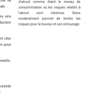
hode de
d’alcool comme étant le niveau de
ale.
consommation où les risques relatifs à
l’alcool sont minimes. Boire
es vins
modérément permet de limiter les
duction
risques pour le buveur et son entourage.
t citer
ée pour
onnelle
,
 possède
.