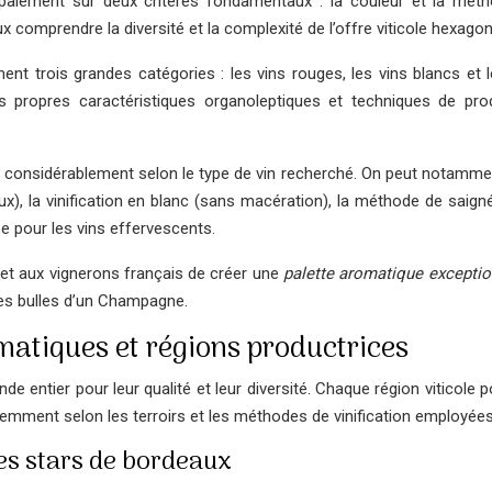
cipalement sur deux critères fondamentaux : la couleur et la mét
 comprendre la diversité et la complexité de l’offre viticole hexagon
ent trois grandes catégories : les vins rouges, les vins blancs et l
 propres caractéristiques organoleptiques et techniques de pro
nt considérablement selon le type de vin recherché. On peut notammen
ux), la vinification en blanc (sans macération), la méthode de saign
 pour les vins effervescents.
met aux vignerons français de créer une
palette aromatique excepti
nes bulles d’un Champagne.
matiques et régions productrices
e entier pour leur qualité et leur diversité. Chaque région viticole
remment selon les terroirs et les méthodes de vinification employées
les stars de bordeaux