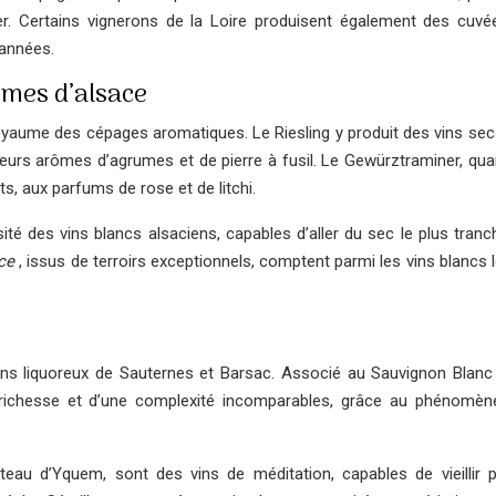
. Certains vignerons de la Loire produisent également des cuvé
 années.
ômes d’alsace
 royaume des cépages aromatiques. Le Riesling y produit des vins sec
 leurs arômes d’agrumes et de pierre à fusil. Le Gewürztraminer, quan
, aux parfums de rose et de litchi.
ité des vins blancs alsaciens, capables d’aller du sec le plus tranc
ace
, issus de terroirs exceptionnels, comptent parmi les vins blancs 
ins liquoreux de Sauternes et Barsac. Associé au Sauvignon Blanc 
e richesse et d’une complexité incomparables, grâce au phénomèn
au d’Yquem, sont des vins de méditation, capables de vieillir 