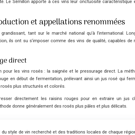
é. Le Sémillon apporte à ces vins leur onctuosité caractéristique e
production et appellations renommées
randissant, tant sur le marché national qu’à l’international. Lo
n, ils ont su s’imposer comme des vins de qualité, capables de ri
ge direct
n pour les vins rosés : la saignée et le pressurage direct. La mét
ouge en début de fermentation, prélevant ainsi un jus rosé qui fer
rosés plus structurés et colorés.
resser directement les raisins rouges pour en extraire un jus cla
hode donne généralement des rosés plus pâles et plus délicats.
u style de vin recherché et des traditions locales de chaque régio