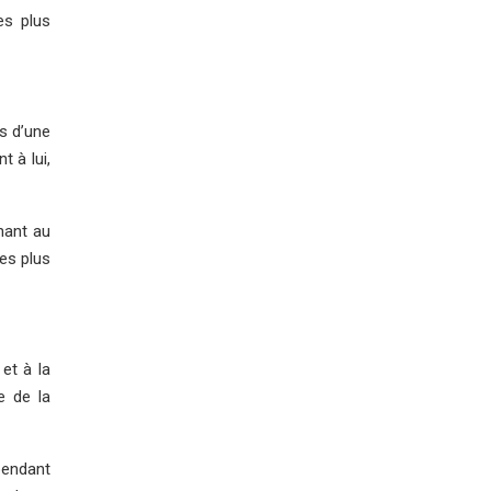
es plus
s d’une
t à lui,
hant au
les plus
et à la
e de la
pendant