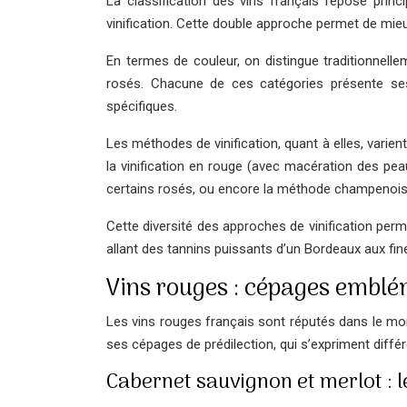
La classification des vins français repose prin
vinification. Cette double approche permet de mieux
En termes de couleur, on distingue traditionnellem
rosés. Chacune de ces catégories présente ses
spécifiques.
Les méthodes de vinification, quant à elles, varie
la vinification en rouge (avec macération des pea
certains rosés, ou encore la méthode champenoise
Cette diversité des approches de vinification per
allant des tannins puissants d’un Bordeaux aux fi
Vins rouges : cépages emblé
Les vins rouges français sont réputés dans le mond
ses cépages de prédilection, qui s’expriment diffé
Cabernet sauvignon et merlot : 