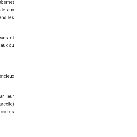
abernet
rde aux
ans les
exes et
gaux ou
pricieux
ar leur
arcelle)
moindres