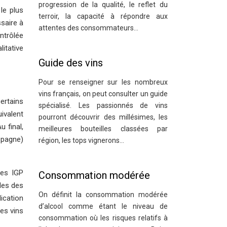
progression de la qualité, le reflet du
le plus
terroir, la capacité à répondre aux
ssaire à
attentes des consommateurs…
ontrôlée
itative
Guide des vins
Pour se renseigner sur les nombreux
vins français, on peut consulter un guide
ertains
spécialisé. Les passionnés de vins
ivalent
pourront découvrir des millésimes, les
 final,
meilleures bouteilles classées par
spagne)
région, les tops vignerons…
les IGP
Consommation modérée
les des
On définit la consommation modérée
ication
d’alcool comme étant le niveau de
des vins
consommation où les risques relatifs à