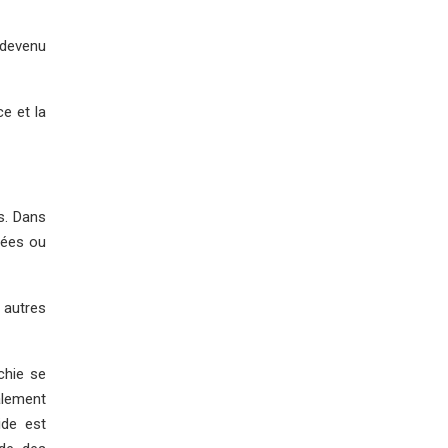
 devenu
e et la
s. Dans
sées ou
s autres
rchie se
alement
ide est