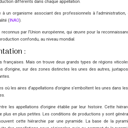
uction différents dans chaque appellation.
iée à un organisme associant des professionnels à l’administration,
lité (
INAO
).
té reconnus par l’Union européenne, qui œuvre pour la reconnaissanc
e production confondu, au niveau mondial.
tation :
es françaises. Mais on trouve deux grands types de régions viticole
ons d’origine, sur des zones distinctes les unes des autres, juxtapo
antes.
es où les aires d’appellations d’origine s’emboîtent les unes dans le
es.
tre les appellations d’origine établie par leur histoire. Cette hiéra
e plus en plus petites. Les conditions de productions y sont génér
souvent cette hiérarchie par une pyramide. La base de la pyram