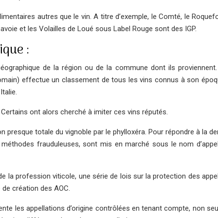
mentaires autres que le vin. A titre d’exemple, le Comté, le Roquefo
voie et les Volailles de Loué sous Label Rouge sont des IGP.
ique :
géographique de la région ou de la commune dont ils proviennent.
n romain) effectue un classement de tous les vins connus à son époqu
talie.
Certains ont alors cherché à imiter ces vins réputés.
ion presque totale du vignoble par le phylloxéra. Pour répondre à la 
es méthodes frauduleuses, sont mis en marché sous le nom d’appel
 la profession viticole, une série de lois sur la protection des appe
e de création des AOC.
mente les appellations d’origine contrôlées en tenant compte, non se