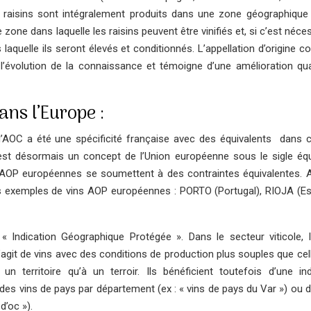
 raisins sont intégralement produits dans une zone géographique 
e zone dans laquelle les raisins peuvent être vinifiés et, si c’est néce
 laquelle ils seront élevés et conditionnés.
L’appellation d’origine c
e l’évolution de la connaissance et témoigne d’une amélioration qual
ns l’Europe :
AOC a été une spécificité française avec des équivalents dans c
’est désormais un concept de l’Union européenne sous le sigle équ
AOP européennes se soumettent à des contraintes équivalentes. Au
 exemples de vins AOP européennes : PORTO (Portugal), RIOJA (E
« Indication Géographique Protégée ». Dans le secteur viticole, 
’agit de vins avec des conditions de production plus souples que cel
n territoire qu’à un terroir. Ils bénéficient toutefois d’une ind
 des vins de pays par département (ex : « vins de pays du Var ») ou 
d’oc »).